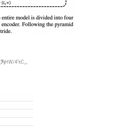
HW/4
2
xC
。
1
。