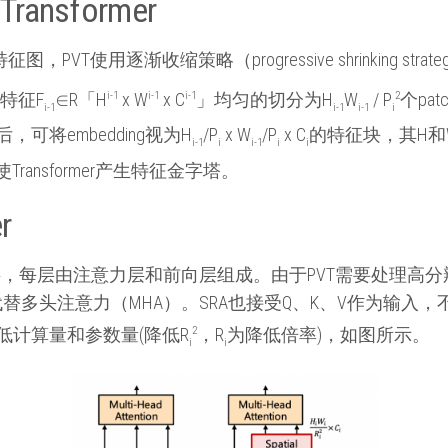
 Transformer
VT使用逐渐收缩策略（progressive shrinking st
入特征F
∈R「H
i-1
x W
i-1
x C
i-1
」均匀的切分为H
W
/ P
2
个pa
i-1
i-1
i-1
i
后，可将embedding视为H
/P
x W
/P
x C
的特征块，其H和
i-1
i
i-1
i
i
ansformer产生特征金字塔。
r
Li层编码层，每层由注意力层和前向层组成。由于PVT需要处理
n attention）代替多头注意力（MHA）。SRA也接受Q、K、V
低计算量和参数量(降低R
2
，R
为降低倍率)，如图所示。
i
i