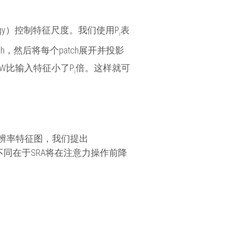
rategy）控制特征尺度。我们使用P
表
i
tch，然后将每个patch展开并投影
W比输入特征小了P
倍。这样就可
i
高分辨率特征图，我们提出
作为输入，不同在于SRA将在注意力操作前降