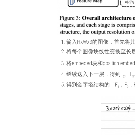
输入HxWx3的图像，首先将其
将每个图像块线性变换至长度
将embeded块和position em
继续送入下一层，得到F
、F
2
3
得到金字塔结构的「F
，F
，
1
2