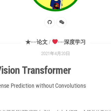
★····论文
/
····深度学习
2021年4月20日
sion Transformer
ense Prediction without Convolutions