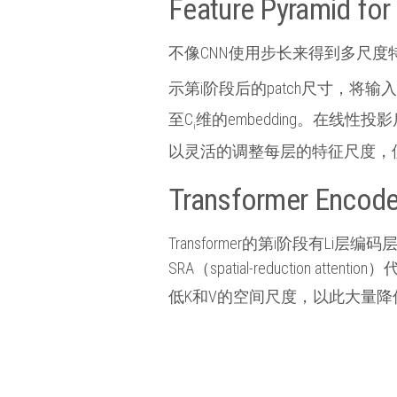
Feature Pyramid for
不像CNN使用步长来得到多尺度特征图，P
示第i阶段后的patch尺寸，将输
至C
维的embedding。在线性投影
i
以灵活的调整每层的特征尺度，使Tr
Transformer Encode
Transformer的第i阶段有
SRA（spatial-reductio
低K和V的空间尺度，以此大量降