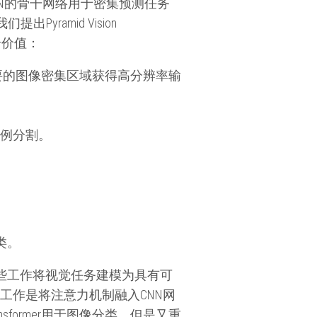
N的骨干网络用于密集预测任务
yramid Vision
几个价值：
重要的图像密集区域获得高分辨率输
实例分割。
类。
应用。一些工作将视觉任务建模为具有可
；一些工作是将注意力机制融入CNN网
nsformer用于图像分类，但是又重