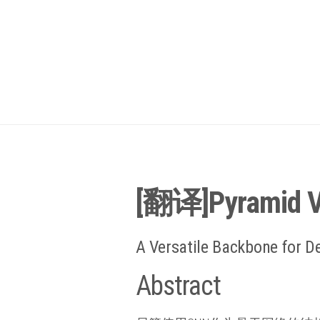
[翻译]Pyramid Vi
A Versatile Backbone for D
Abstract