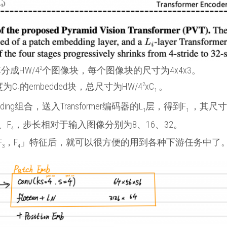
分成HW/4
2
个图像块，每个图像块的尺寸为4x4x3。
为C
的embedded块，总尺寸为HW/4
2
xC
。
1
1
bedding组合，送入Transformer编码器的L
层，得到F
，其尺寸为
1
1
、F
，步长相对于输入图像分别为8、16、32。
4
F
，F
」特征后，就可以很方便的用到各种下游任务中了
3
4