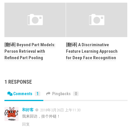
[翻译] Beyond Part Models:
[翻译] A Discriminative
Person Retrieval with
Feature Learning Approach
Refined Part Pooling
for Deep Face Recognition
1 RESPONSE
Comments
1
Pingbacks
0
和好客
2018年3月26日 上午11:30
我来回访，挂个外链！
回复