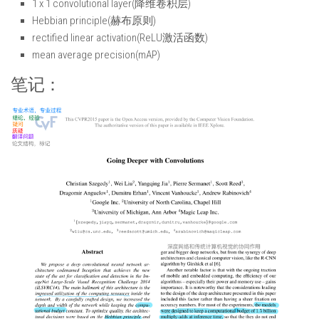
1 x 1 convolutional layer(降维卷积层)
Hebbian principle(赫布原则)
rectified linear activation(ReLU激活函数)
mean average precision(mAP)
笔记：