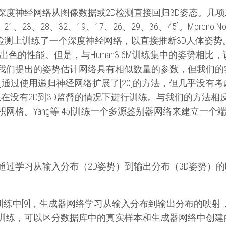
深度神经网络从图像数据或2D检测直接回归3D姿态。几
23、28、32、19、17、26、29、36、45]。Moreno No
]在2D关节检测上训练了一个深度神经网络，以直接推断3D人体
3]上实现出色的性能。但是，与Human3.6M训练集中的姿势
我们提出的姿势估计网络具有相似数量的参数，但我们的
[31]通过使用递归神经网络扩展了[20]的方法，但几乎没有考虑
可以在没有2D到3D监督的情况下进行训练。与我们的方法
网格。Yang等[45]训练一个多源鉴别器网络来建立一个
过学习从输入分布（2D姿势）到输出分布（3D姿势）的映
训练中[9]，生成器网络学习从输入分布到输出分布的映
训练，可以区分数据库中的真实样本和生成器网络中创建