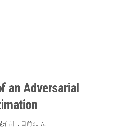
f an Adversarial
timation
姿态估计，目前SOTA。