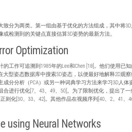
大致分为两类。第一组由基于优化的方法组成，其中将3
像或检测到的关键点直接估算3D姿势的最新方法。
rror Optimization
工作可追溯到1985年的Lee和Chen [18]。他们使
]建议在大型姿态数据库中搜索3D姿态，以便最好地解释2D
主成分分析（PCA）或另一种词典学习方法来学习3D人
合进行优化[7、43、49、50]。为了限制优化，提出
学正则化[30、33、42]。其他作品在视频序列[40、2、4
ce using Neural Networks