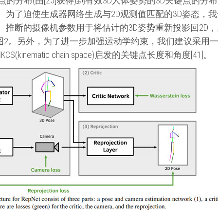
的分布(由[25]获得)到有效3D人体姿势的3D关键点的
。为了迫使生成器网络生成与2D观测值匹配的3D姿态，
。推断的摄像机参数用于将估计的3D姿势重新投影回2D
rk(RepNet)，如图2。另外，为了进一步加强运动学约束，我们
kinematic chain space)启发的关键点长度和角度[41]。