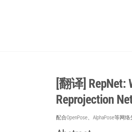
[翻译] RepNet: We
Reprojection Ne
配合OpenPose、AlphaPos