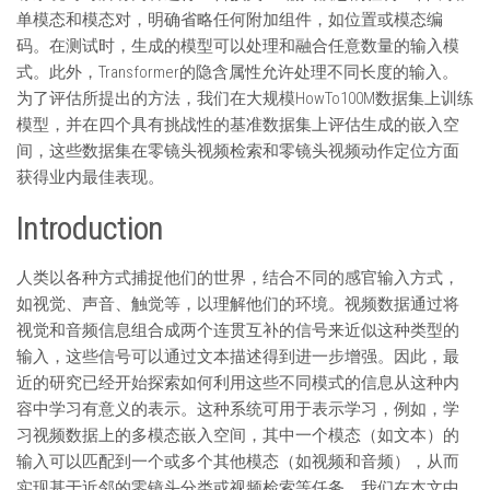
单模态和模态对，明确省略任何附加组件，如位置或模态编
码。在测试时，生成的模型可以处理和融合任意数量的输入模
式。此外，Transformer的隐含属性允许处理不同长度的输入。
为了评估所提出的方法，我们在大规模HowTo100M数据集上训练
模型，并在四个具有挑战性的基准数据集上评估生成的嵌入空
间，这些数据集在零镜头视频检索和零镜头视频动作定位方面
获得业内最佳表现。
Introduction
人类以各种方式捕捉他们的世界，结合不同的感官输入方式，
如视觉、声音、触觉等，以理解他们的环境。视频数据通过将
视觉和音频信息组合成两个连贯互补的信号来近似这种类型的
输入，这些信号可以通过文本描述得到进一步增强。因此，最
近的研究已经开始探索如何利用这些不同模式的信息从这种内
容中学习有意义的表示。这种系统可用于表示学习，例如，学
习视频数据上的多模态嵌入空间，其中一个模态（如文本）的
输入可以匹配到一个或多个其他模态（如视频和音频），从而
实现基于近邻的零镜头分类或视频检索等任务。我们在本文中