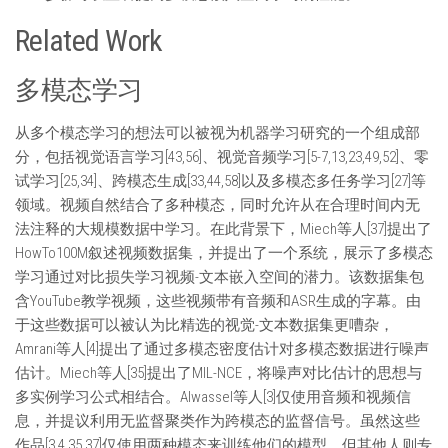
Related Work
多模态学习
从多个模态学习的想法可以被视为机器学习研究的一个组成部
分，包括视觉语言学习[43,56]、视觉音频学习[5-7,13,23,49,52]、零
试学习[25,34]、跨模态生成[33,44,58]以及多模态多任务学习[27]等
领域。视频自然结合了多种模态，同时允许从在合理时间内无
法注释的大规模数据中学习。在此背景下，Miech等人[37]提出了
HowTo100M叙述视频数据集，并提出了一个系统，展示了多模态
学习通过对比损失学习视频-文本嵌入空间的潜力。该数据集包
含YouTube教学视频，这些视频带有音频和ASR生成的字幕。由
于这些数据可以被认为比精选的视觉-文本数据集更嘈杂，
Amrani等人[4]提出了通过多模态密度估计对多模态数据进行噪声
估计。Miech等人[35]提出了MIL-NCE，将噪声对比估计的思想与
多实例学习公式相结合。Alwassel等人[3]仅使用音频和视频信
息，并提议利用无监督聚类作为跨模态的监督信号。虽然这些
作品[3,4,35,37]仅使用两种模态来训练他们的模型，但其他人则专