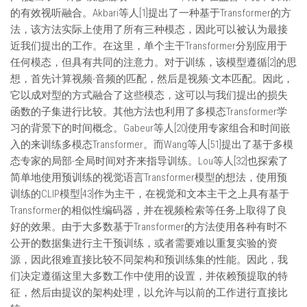
的有效视听融合。Akbari等人[1]提出了一种基于Transformer的方
法，该方法实际上使用了所有三种模态，因此可以被认为最接
近我们提出的工作。在这里，单个主干Transformer分别应用于
任何模态，但具有共同的注意力。对于训练，该模型遵循[2]的思
想，首先计算视频-音频的匹配，然后是视频-文本匹配。因此，
它以成对型的方式融合了这些模态，这可以与我们提出的损失
函数的子集进行比较。其他方法也利用了多模态Transformer学
习的背景下的时间概念。Gabeur等人[20]使用专家组合和时间嵌
入的来训练多模态Transformer。而Wang等人[51]提出了基于多模
态专家的局部-全局时间对齐来指导训练。Lou等人[32]也探索了
简单地使用预训练的视觉语言Transformer模型的想法，使用预
训练的CLIP模型[43]作为主干，在视觉和文本主干之上具有基于
Transformer的相似性编码器，并在视频检索等任务上取得了良
好的效果。由于大多数基于Transformer的方法使用各种有时不
公开的数据集进行主干预训练，或者需要难以重复实验的资
源，因此很难直接比较不同架构和预训练集的性能。因此，我
们决定遵循这里大多数工作中使用的设置，并依赖预提取的特
征，然后由提议的架构处理，以允许与以前的工作进行直接比