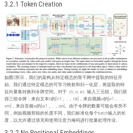
3.2.1 Token Creation
如图2所示，我们的架构从特定模态的骨干网中提取的特征开
始。我们通过特定模态的可学习映射和归一化层，将提取的特
征向量集转换到令牌空间。对于（ti, vi, ai）输入三元组，我们获
得三组令牌：来自文本ti的[τi1，…，τik]，来自视频vi的[νi1，…，
νim]，来自音频ai的[αi1，…，αin]。由于令牌的数量可能会有所不
同，例如视频剪辑的长度不同，我们标准化每个batch输入的长
度，以允许通过填充和使用注意力掩码进行批量处理作业。
3.2.2 No Positional Embeddings