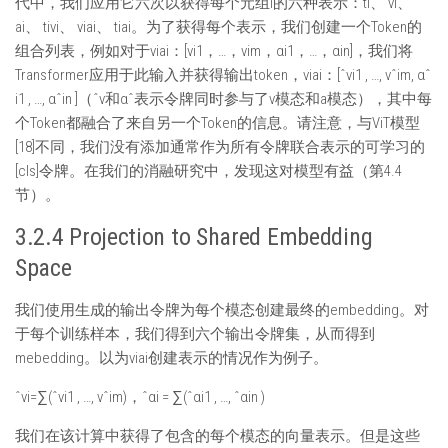
代中，我们应用它六次以获得每个元组i的六种表示：ti、 vi、
ai、 tivi、 viai、 tiai。为了获得每个表示，我们创建一个Token的
组合列表，例如对于viai：[νi1，…，νim，αi1，…，αin]，我们将
Transformer应用于此输入并获得输出token，viai：[ˆνi1 , …, νˆim, αˆ
i1 , …, αˆin ]（ˆν和αˆ表示令牌同时参与了v模态和a模态），其中每
个Token都融合了来自另一个Token的信息。请注意，与ViT模型
[18]不同，我们没有添加通常作为所有令牌联合表示的可学习的
[cls]令牌。在我们的消融研究中，发现这对模型有益（第4.4
节）。
3.2.4 Projection to Shared Embedding
Space
我们使用生成的输出令牌为每个模态创建最终的embedding。对
于每个训练样本，我们得到六个输出令牌集，从而得到
mebedding。以为viai创建表示的情况作为例子。
ˆνi=∑(ˆνi1 , …, νˆim)，ˆαi = ∑(ˆαi1 , …, ˆαin )
我们在该计算中获得了包含的每个模态的向量表示。但是这些