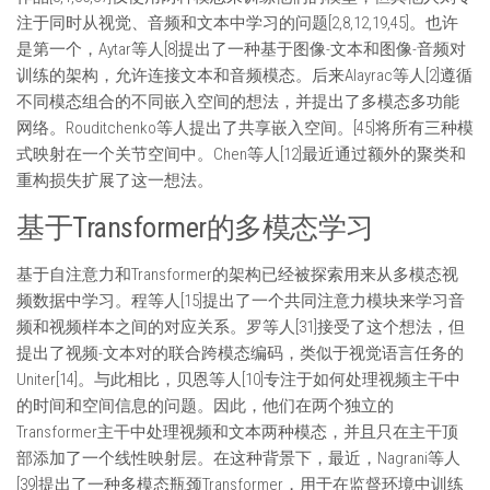
注于同时从视觉、音频和文本中学习的问题[2,8,12,19,45]。也许
是第一个，Aytar等人[8]提出了一种基于图像-文本和图像-音频对
训练的架构，允许连接文本和音频模态。后来Alayrac等人[2]遵循
不同模态组合的不同嵌入空间的想法，并提出了多模态多功能
网络。Rouditchenko等人提出了共享嵌入空间。[45]将所有三种模
式映射在一个关节空间中。Chen等人[12]最近通过额外的聚类和
重构损失扩展了这一想法。
基于Transformer的多模态学习
基于自注意力和Transformer的架构已经被探索用来从多模态视
频数据中学习。程等人[15]提出了一个共同注意力模块来学习音
频和视频样本之间的对应关系。罗等人[31]接受了这个想法，但
提出了视频-文本对的联合跨模态编码，类似于视觉语言任务的
Uniter[14]。与此相比，贝恩等人[10]专注于如何处理视频主干中
的时间和空间信息的问题。因此，他们在两个独立的
Transformer主干中处理视频和文本两种模态，并且只在主干顶
部添加了一个线性映射层。在这种背景下，最近，Nagrani等人
[39]提出了一种多模态瓶颈Transformer，用于在监督环境中训练