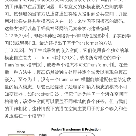
的工作集中在后面的问题，即有意义的多模态嵌入空间的学
习。该领域的当前方法通常通过将输入投射到公共空间，并应
用对比损失将共生模态嵌入在一起，来学习不同模态的编码。
这些方法可以基于经典神经网络元素来学习这些编码
[4,12,35,37,45]，即卷积神经网络骨干和非线性投影[37]、多实例学
习[35]或聚类[12]。最近还提出了基于Transformer的方法
[1,10,20,32]。为了生成最终的嵌入空间，它们使用多个独立的单
模态自注意力Transformer块[10,21,32]，或者所有模态的单个
Transformer模型[20]，或者单个模态不可知Transformer[1]。在最
后一种方法中，模态仍然被独立处理并逐个转发以实现单模态
嵌入。至今为止，没有一个transformer模型能够适配任意给定数
量的输入模态。尽管已经提出了处理多种输入模态的模态不可
知变压器，如PerceiverIO[26]，但它们是为学习一个潜在空间而
构建的，该潜在空间可以覆盖不同领域的多个任务。但与我们
的工作相比，这种情况下的潜在空间主要用于将多个输入和任
务压缩在一个模型中。