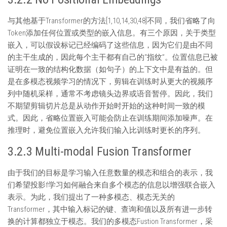
与其他基于Transformer的方法[1,10,14,30,48]不同，我们省略了向
Token添加任何位置或类型的嵌入信息。有三个原因，关于类型
嵌入，可以假设标记已经编码了这些信息，因为它们是由不同
的主干生成的，因此每个主干都有自己的“指纹”。位置信息已被
证明在一致的结构化数据（如句子）的上下文中是有益的。但
是在多模态视频学习的情况下，剪辑在训练时从更大的视频序
列中随机采样，通常不考虑镜头边界或语音暂停。因此，我们
不期望剪辑切片总是从动作开始时开始的这种时间一致的模
式。因此，省略位置嵌入可能会防止在训练期间添加噪声。在
推理时，避免位置嵌入允许我们输入比训练时更长的序列。
3.2.3 Multi-modal Fusion Transformer
由于我们的目标是学习输入任意数量的模态和组合的表示，我
们希望投影f学习如何融合来自多个模态的信息以增强联合嵌入
表示。为此，我们提出了一种多模态、模态无关的
Transformer，其中输入标记的键、查询和值以及所有进一步转
换的计算都独立于模态。我们的多模态Fustion Transformer，采