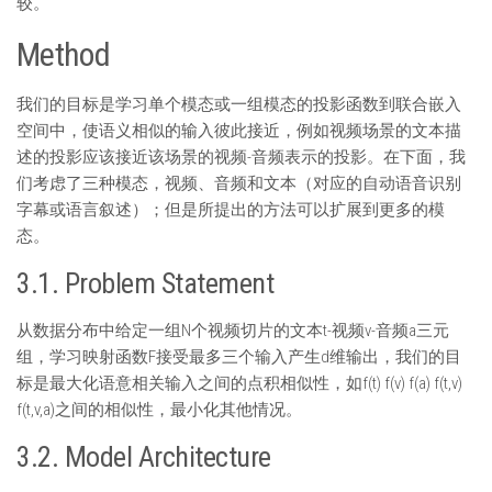
较。
Method
我们的目标是学习单个模态或一组模态的投影函数到联合嵌入
空间中，使语义相似的输入彼此接近，例如视频场景的文本描
述的投影应该接近该场景的视频-音频表示的投影。在下面，我
们考虑了三种模态，视频、音频和文本（对应的自动语音识别
字幕或语言叙述）；但是所提出的方法可以扩展到更多的模
态。
3.1. Problem Statement
从数据分布中给定一组N个视频切片的文本t-视频v-音频a三元
组，学习映射函数F接受最多三个输入产生d维输出，我们的目
标是最大化语意相关输入之间的点积相似性，如f(t) f(v) f(a) f(t,v)
f(t,v,a)之间的相似性，最小化其他情况。
3.2. Model Architecture