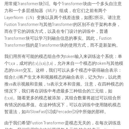
用常规Transformer块[50]。每个Transformer块由一个多头自注意
力和一个多层感知器（MLP）组成，在它们之前有两个
LayerNorm（LN）变换以及两个残差连接，如图2所示。请注意
Fustion Transformer与其他Transformer的区别不在于架构本身，
而在于它的训练方式，以及在专门设计的训练中，普通
Transformer块可以学习到融合信息的事实。因此，Fustion
Transformer指的是Transformer块的使用方式，而不是新架构。
我们用所有可能的模态组合作为token输入来训练这个系统：单
个t,v,a，成对的(t,v),(v,a),(t,a)，允许来自一个模态的token与其他模
态的token交互。这样，我们可以从多个模态中获得融合表示：
组合(t,v)将产生文本和视频模态的融合表示，记为为tv，以此类
推va表示视频和音频，ta表示文本和音频。注意，在四种模态的
情况下，我们将在训练中考虑最多三种组合的三元组，如
(t,v,a)。随着更多的模态被添加，其组合数量将超过可以组合所
有情况的临界值。在这种情况下，可以在训练中使用随机模态
暂退法，如AVSlowFast[52]或Percader[26]中所做的那样。
由于我们希望Fustion Transformer是模态无关的，在每次训练迭