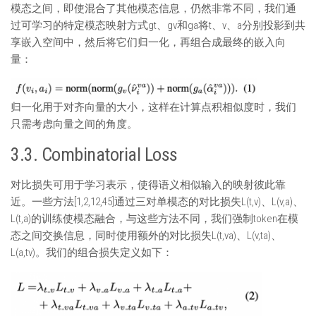
模态之间，即使混合了其他模态信息，仍然非常不同，我们通
过可学习的特定模态映射方式gt、gv和ga将t、v、a分别投影到共
享嵌入空间中，然后将它们归一化，再组合成最终的嵌入向
量：
归一化用于对齐向量的大小，这样在计算点积相似度时，我们
只需考虑向量之间的角度。
3.3. Combinatorial Loss
对比损失可用于学习表示，使得语义相似输入的映射彼此靠
近。一些方法[1,2,12,45]通过三对单模态的对比损失L(t,v)、L(v,a)、
L(t,a)的训练使模态融合，与这些方法不同，我们强制token在模
态之间交换信息，同时使用额外的对比损失L(t,va)、L(v,ta)、
L(a,tv)。我们的组合损失定义如下：