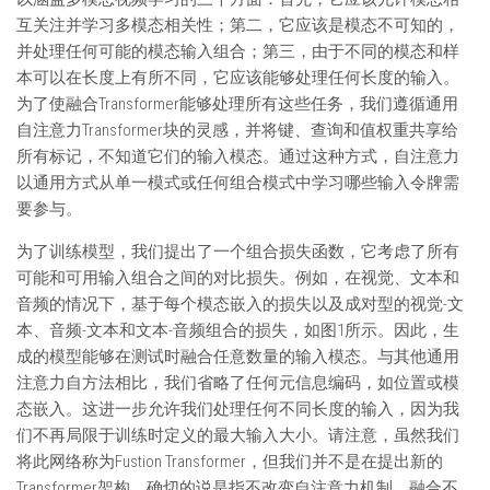
互关注并学习多模态相关性；第二，它应该是模态不可知的，
并处理任何可能的模态输入组合；第三，由于不同的模态和样
本可以在长度上有所不同，它应该能够处理任何长度的输入。
为了使融合Transformer能够处理所有这些任务，我们遵循通用
自注意力Transformer块的灵感，并将键、查询和值权重共享给
所有标记，不知道它们的输入模态。通过这种方式，自注意力
以通用方式从单一模式或任何组合模式中学习哪些输入令牌需
要参与。
为了训练模型，我们提出了一个组合损失函数，它考虑了所有
可能和可用输入组合之间的对比损失。例如，在视觉、文本和
音频的情况下，基于每个模态嵌入的损失以及成对型的视觉-文
本、音频-文本和文本-音频组合的损失，如图1所示。因此，生
成的模型能够在测试时融合任意数量的输入模态。与其他通用
注意力自方法相比，我们省略了任何元信息编码，如位置或模
态嵌入。这进一步允许我们处理任何不同长度的输入，因为我
们不再局限于训练时定义的最大输入大小。请注意，虽然我们
将此网络称为Fustion Transformer，但我们并不是在提出新的
Transformer架构，确切的说是指不改变自注意力机制、融合不