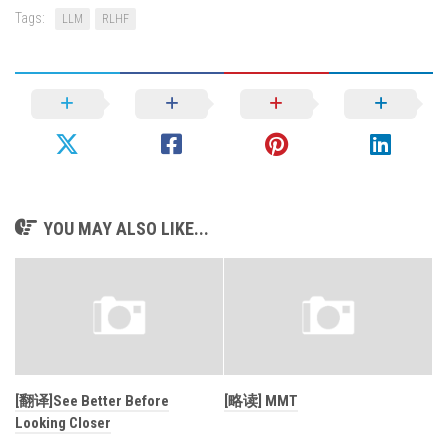
Tags:
LLM
RLHF
YOU MAY ALSO LIKE...
[翻译]See Better Before
[略读] MMT
Looking Closer