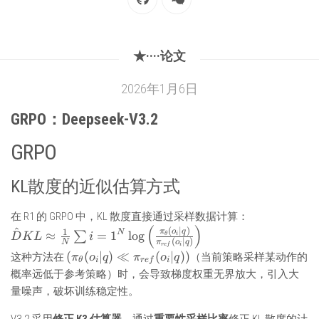
★····论文
2026年1月6日
GRPO：Deepseek-V3.2
GRPO
KL散度的近似估算方式
在 R1 的 GRPO 中，KL 散度直接通过采样数据计算：
(
)
\hat{D}{KL} \approx \frac{1}
^
(
∣
)
1
π
o
q
N
≈
=
1
l
o
g
∑
i
θ
D
K
L
i
(
∣
)
N
π
o
q
{N}\sum{i=1}^N
i
re
f
(\pi_\theta(o_i|q)
(
(
∣
)
≪
(
∣
))
这种方法在
（当前策略采样某动作的
π
o
q
π
o
q
\log\left(\frac{\pi_\theta(o_i|q)}
θ
i
re
f
i
\ll \pi_{ref}
概率远低于参考策略）时，会导致梯度权重无界放大，引入大
{\pi_{ref}(o_i|q)}\right)
(o_i|q))
量噪声，破坏训练稳定性。
V3.2 采用
修正 K3 估算器
，通过
重要性采样比率
修正 KL 散度的计