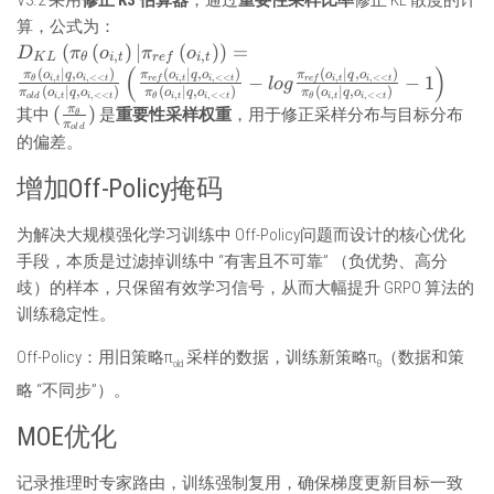
算，公式为：
D_{KL}\left(\pi_{\theta}\left(o_{i, t}\right)
(
(
)
∣
(
)
)
=
D
π
o
π
o
,
,
K
L
θ
i
t
re
f
i
t
(
)
| \pi_{ref}\left(o_{i,
(
∣
,
)
(
∣
,
)
(
∣
,
)
π
o
q
o
π
o
q
o
π
o
q
o
−
−
1
,
,
<<
,
,
<<
,
,
<<
i
t
i
t
i
t
i
t
i
t
i
t
re
f
re
f
θ
l
o
g
(
∣
,
)
(
∣
,
)
(
∣
,
)
t}\right)\right)=\frac{\pi_{\theta}\left(o_{i,
π
o
q
o
π
o
q
o
π
o
q
o
,
,
<<
,
,
<<
,
,
<<
i
t
i
t
i
t
i
t
i
t
i
t
o
l
d
θ
θ
(\frac{\pi_\theta}
π
(
)
其中
是
重要性采样权重
，用于修正采样分布与目标分布
θ
t} | q, o_{i,<<t}\right)}{\pi_{old}\left(o_{i,
π
o
l
d
{\pi_{old}})
t} | q, o_{i,
的偏差。
<<t}\right)}\left(\frac{\pi_{ref}\left(o_{i,
增加Off-Policy掩码
t} | q, o_{i,<<t}\right)}
{\pi_{\theta}\left(o_{i, t} | q, o_{i,
<<t}\right)}-log \frac {\pi_{ref}\left(o_{i, t}
为解决大规模强化学习训练中 Off-Policy问题而设计的核心优化
| q, o_{i,<<t}\right)}{\pi_{\theta}\left(o_{i,
手段，本质是过滤掉训练中 “有害且不可靠” （负优势、高分
t} | q, o_{i,<<t}\right)}-1\right)
歧）的样本，只保留有效学习信号，从而大幅提升 GRPO 算法的
训练稳定性。
Off-Policy：用旧策略π
​ 采样的数据，训练新策略π
​（数据和策
old
θ
略 “不同步”）。
MOE优化
记录推理时专家路由，训练强制复用，确保梯度更新目标一致