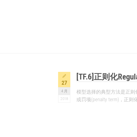
[TF.6]正则化Regular
27
4 月
模型选择的典型方法是正则化(Re
2018
或罚项(penalty term)，正